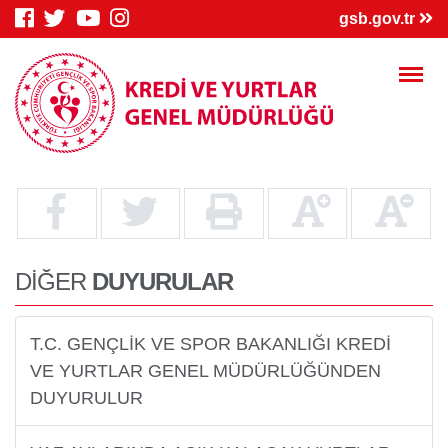
×
gsb.gov.tr
Genç Bilgi
Spor Bilgi
Kredi/Yurt
Sistemi
Sistemi
İşlemleri
DİĞER
DUYURULAR
T.C. GENÇLİK VE SPOR BAKANLIĞI KREDİ
VE YURTLAR GENEL MÜDÜRLÜĞÜNDEN
Kredi/Yurt E-
Kredi Borcu
Kredi/Bursum
Ödeme
Sorgula
Yattı mı?
DUYURULUR