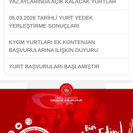
YAZ AYLARINDA AÇIK KALACAK YURTLAR
05.03.2026 TARİHLİ YURT YEDEK
Yurtdışı
YERLEŞTİRME SONUÇLARI
Öğrenciler
KYGM YURTLARI EK KONTENJAN
BAŞVURULARINA İLİŞKİN DUYURU
YURT BAŞVURULARI BAŞLAMIŞTIR