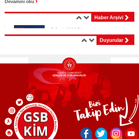
Devamını oku
Haber Arşivi
Yurtdışı
5 Ocak 2026 Pazartesi
Öğrenciler
6 Ocak itibarıyla gençlerin
Duyurular
hesabına yatmaya başlayacak burs/krediler,
16 TEMMUZ 2026 PERŞEMBE
lisans öğrencilerine 4 bin TL, yüksek lisans
T.C. GENÇLİK VE SPOR BAKANLIĞI KREDİ VE YURTLAR GENEL MÜDÜRLÜĞÜNDEN DUYURULUR
öğrencilerine 8 bin TL, doktora öğrencilerine ise
12 bin TL olarak ödenecek.