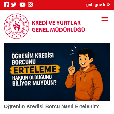
×
gsb.gov.tr
Genç Bilgi
Spor Bilgi
Kredi/Yurt
Sistemi
Sistemi
İşlemleri
Kredi/Yurt E-
Kredi Borcu
Kredi/Bursum
Ödeme
Sorgula
Yattı mı?
Öğrenim Kredisi Borcu Nasıl Ertelenir?