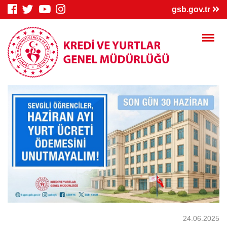
×
gsb.gov.tr
Genç Bilgi
Spor Bilgi
Kredi/Yurt
Sistemi
Sistemi
İşlemleri
Kredi/Yurt E-
Kredi Borcu
Kredi/Bursum
Ödeme
Sorgula
Yattı mı?
24.06.2025