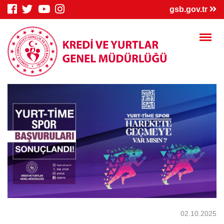
×
gsb.gov.tr
Genç Bilgi
Spor Bilgi
Kredi/Yurt
Sistemi
Sistemi
İşlemleri
Kredi/Yurt E-
Kredi Borcu
Kredi/Bursum
Ödeme
Sorgula
Yattı mı?
02.10.2025