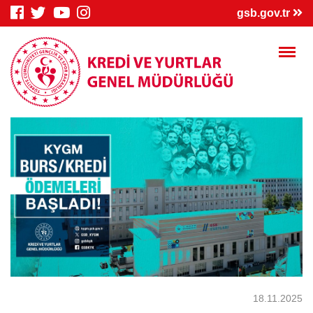
×
gsb.gov.tr
Genç Bilgi
Spor Bilgi
Kredi/Yurt
Sistemi
Sistemi
İşlemleri
Kredi/Yurt E-
Kredi Borcu
Kredi/Bursum
Ödeme
Sorgula
Yattı mı?
18.11.2025