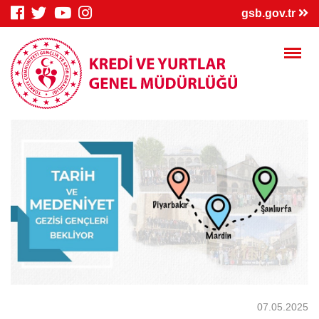
×
gsb.gov.tr
Genç Bilgi
Spor Bilgi
Kredi/Yurt
Sistemi
Sistemi
İşlemleri
Kredi/Yurt E-
Kredi Borcu
Kredi/Bursum
Ödeme
Sorgula
Yattı mı?
07.05.2025