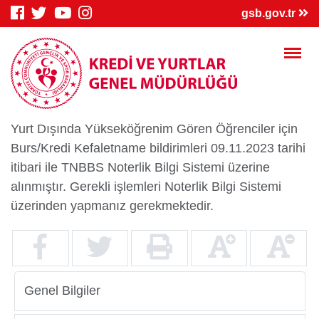
×
gsb.gov.tr
Yurt Dışında Yükseköğrenim Gören Öğrenciler için
Burs/Kredi Kefaletname bildirimleri 09.11.2023 tarihi
Genç Bilgi
Spor Bilgi
Kredi/Yurt
itibari ile TNBBS Noterlik Bilgi Sistemi üzerine
Sistemi
Sistemi
İşlemleri
alınmıştır. Gerekli işlemleri Noterlik Bilgi Sistemi
üzerinden yapmanız gerekmektedir.
Kredi/Yurt E-
Kredi Borcu
Kredi/Bursum
Ödeme
Sorgula
Yattı mı?
Genel Bilgiler